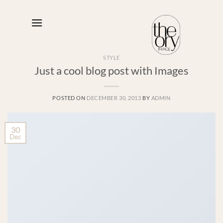
Skip
to
content
STYLE
Just a cool blog post with Images
POSTED ON
DECEMBER 30, 2013
BY
ADMIN
30
Dec